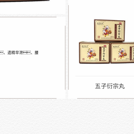
、遗精早泄、腰
五子衍宗丸