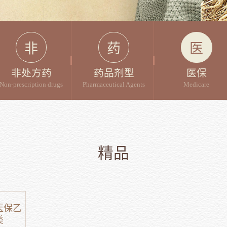
非
药
医
非处方药
药品剂型
医保
Non-prescription drugs
Pharmaceutical Agents
Medicare
精品
医保乙
类