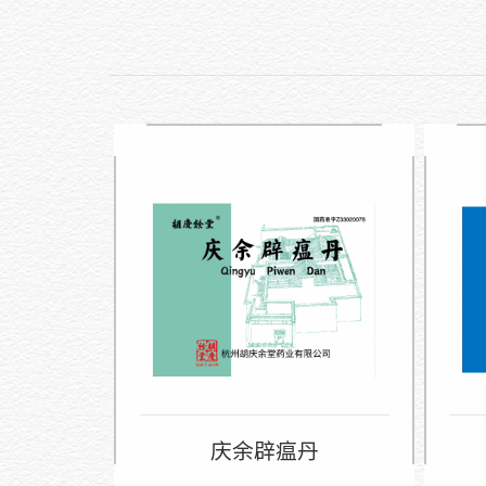
庆余辟瘟丹