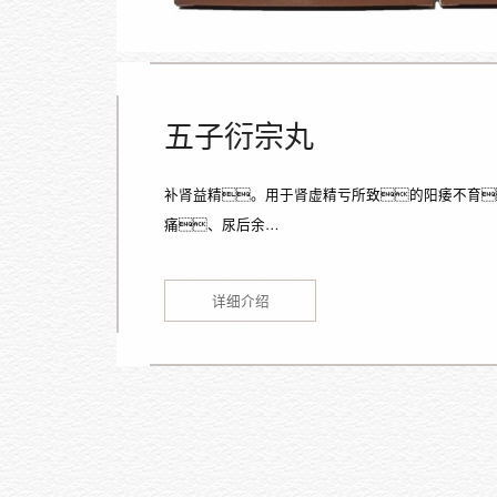
五子衍宗丸
补肾益精。用于肾虚精亏所致的阳痿不育
痛、尿后余…
详细介绍