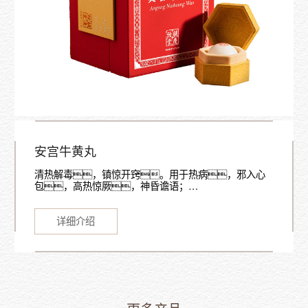
安宫牛黄丸
清热解毒，镇惊开窍。用于热病，邪入心
包，高热惊厥，神昏谵语；…
详细介绍