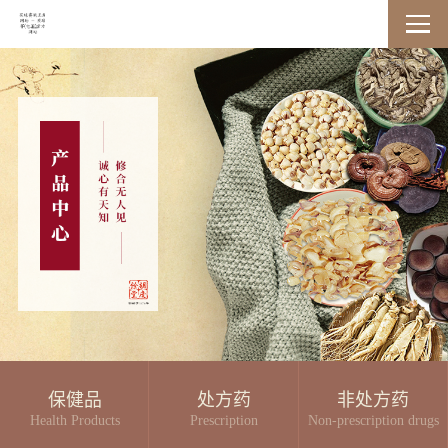
保健品
处方药
非处方药
Health Products
Prescription
Non-prescription drugs