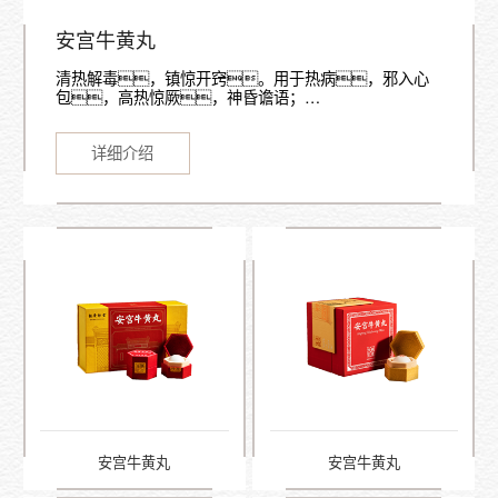
安宫牛黄丸
清热解毒，镇惊开窍。用于热病，邪入心
包，高热惊厥，神昏谵语；…
详细介绍
安宫牛黄丸
安宫牛黄丸