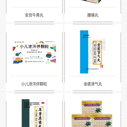
安宫牛黄丸
腰痛丸
小儿泄泻停颗粒
金匮肾气丸