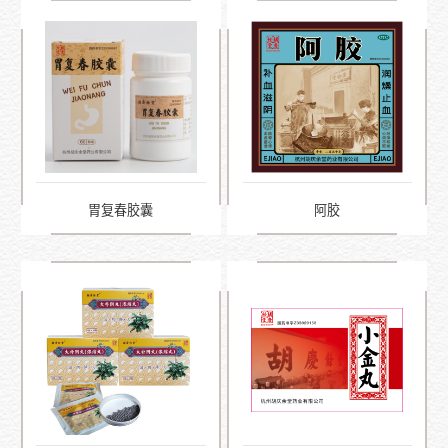
胃复春胶囊
阿胶