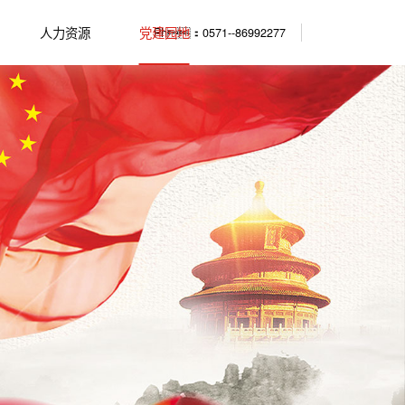
人力资源
党建园地
Ph：0571--86992277