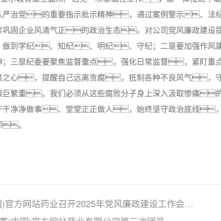
从严治党的重要指示批示精神，通过案例警示、法
续巩固企业风清气正的政治生态。对公司党风廉政建设
做到学纪、知纪、明纪、守纪；二是要加强作风建
神；三是纪委要聚焦监督重点，强化日常监督，紧盯重
畏之心，提醒自己远离贪腐，抵制各种不良风气，
艰巨繁重。我们必须从这些腐败分子身上深入汲取惨痛
干干净净做事、堂堂正正做人，始终坚守政治底线
部。
国)官方网站药业召开2025年党风廉政建设工作会…
球赛(中国)官方网站药业有限公司第三次团员…