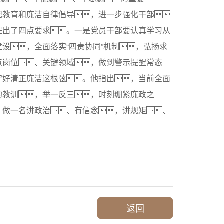
纪教育和廉洁自律倡导，进一步强化干部
提出了四点要求。一是党员干部要认真学习从
设，全面落实“四责协同”机制，弘扬求
点岗位、关键领域，做到警示提醒常态
守好清正廉洁这根弦。他指出，当前全面
的教训，举一反三，时刻绷紧廉政之
，做一名讲政治、有信念，讲规矩、
返回